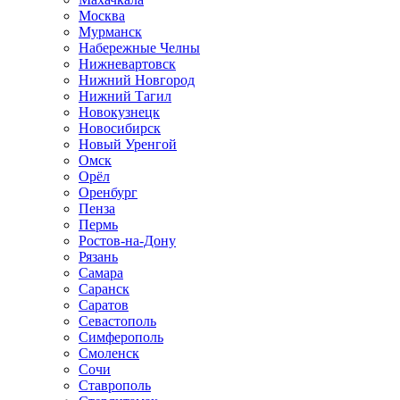
Москва
Мурманск
Набережные Челны
Нижневартовск
Нижний Новгород
Нижний Тагил
Новокузнецк
Новосибирск
Новый Уренгой
Омск
Орёл
Оренбург
Пенза
Пермь
Ростов-на-Дону
Рязань
Самара
Саранск
Саратов
Севастополь
Симферополь
Смоленск
Сочи
Ставрополь