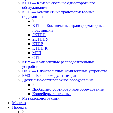
КСО — Камеры сборные одностороннего
обслуживания
КТП — Комплектные трансформаторные
подстанции
КТП — Комплектные трансформаторные
подстанции
2КТПН
2КТПНУ
КТПВ
КТПН-К
МТП
СТП
КРУ — Комплектные распределительные
устройства
НКУ — Низковольтные комплектные устройства
БМЗ — Блочно-модульные здания
Дробильно-сортировочное оборудование
Дробильно-сортировочное оборудование
Конвейеры ленточные
Металлоконструкции
Монтаж
Проекты