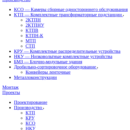
КСО — Камеры сборные одностороннего обслуживания
КТП — Комплектные трансформаторные подстанции
2КТПН
2КТПНУ
КТПВ
КТПН-К
МТП
СТП
КРУ — Комплектные распределительные устройства
НКУ — Низковольтные комплектные устройства
БМЗ — Блочно-модульные здания
Дробильно-сортировочное оборудование
Конвейеры ленточные
Металлоконструкции
Монтаж
Проекты
Проектирование
Производство
КТП
КРУ
КСО
НКУ