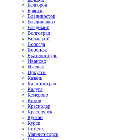
Белгород
Брянск
Владивосток
Владикавказ
Владимир
Волгоград
Волжский
Вологда
Воронеж
Екатеринбург
Иваново
Ижевск
Иркутск
Казань
Калининград
Калуга
Кемерово
Киров
Краснодар
Красноярск
Курган
Курск
Липецк
Магнитогорск
Махачкала