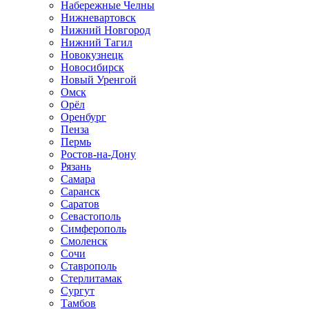
Набережные Челны
Нижневартовск
Нижний Новгород
Нижний Тагил
Новокузнецк
Новосибирск
Новый Уренгой
Омск
Орёл
Оренбург
Пенза
Пермь
Ростов-на-Дону
Рязань
Самара
Саранск
Саратов
Севастополь
Симферополь
Смоленск
Сочи
Ставрополь
Стерлитамак
Сургут
Тамбов