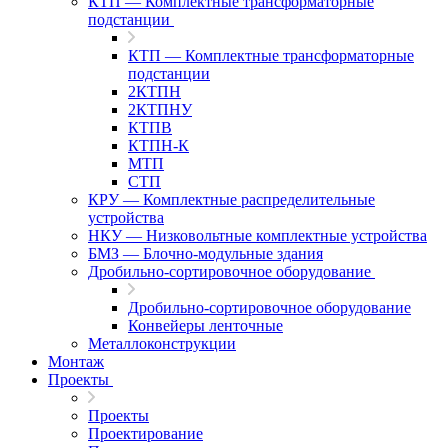
КТП — Комплектные трансформаторные
подстанции
КТП — Комплектные трансформаторные
подстанции
2КТПН
2КТПНУ
КТПВ
КТПН-К
МТП
СТП
КРУ — Комплектные распределительные
устройства
НКУ — Низковольтные комплектные устройства
БМЗ — Блочно-модульные здания
Дробильно-сортировочное оборудование
Дробильно-сортировочное оборудование
Конвейеры ленточные
Металлоконструкции
Монтаж
Проекты
Проекты
Проектирование